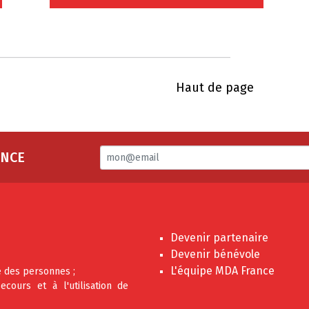
Haut de page
ANCE
Devenir partenaire
Devenir bénévole
L'équipe MDA France
e des personnes ;
ours et à l'utilisation de